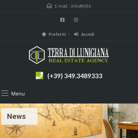
E-mail: :
info@tdl.it
Preferiti
Accedi
(+39) 349.3489333
Menu
News