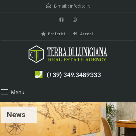
E-mail: :
info@tdl.it
Preferiti
Accedi
(+39) 349.3489333
Menu
News