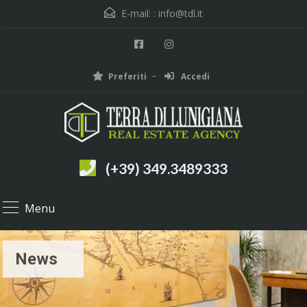
E-mail: :
info@tdl.it
Preferiti
Accedi
(+39) 349.3489333
Menu
News