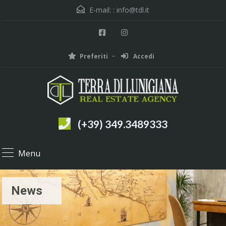
E-mail: :
info@tdl.it
Preferiti
Accedi
(+39) 349.3489333
Menu
News