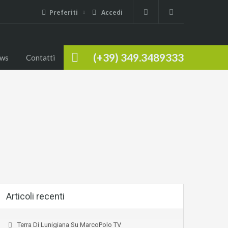
Preferiti
Accedi
(+39) 349.3489333
ws
Contatti
Articoli recenti
Terra Di Lunigiana Su MarcoPolo TV