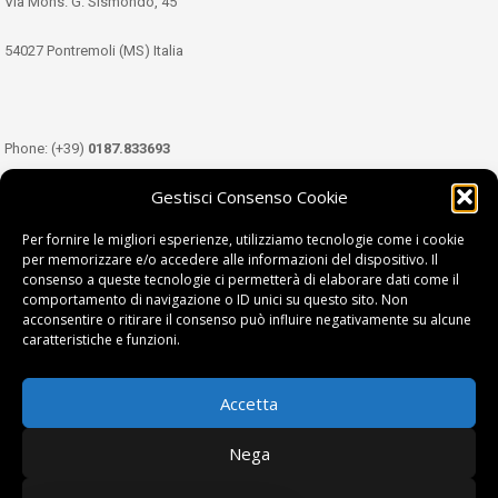
Via Mons. G. Sismondo, 45
54027 Pontremoli (MS) Italia
Phone: (+39)
0187.833693
Gestisci Consenso Cookie
Mobile: (+39)
349.3489333
Per fornire le migliori esperienze, utilizziamo tecnologie come i cookie
per memorizzare e/o accedere alle informazioni del dispositivo. Il
consenso a queste tecnologie ci permetterà di elaborare dati come il
Email:
info@tdl.it
comportamento di navigazione o ID unici su questo sito. Non
acconsentire o ritirare il consenso può influire negativamente su alcune
caratteristiche e funzioni.
Accetta
Terra di Lunigiana © di Filippi William - P.Iva 01374450458
Nega
Privacy Policy
|
Cookie Policy
| project by
fantanet srl
|