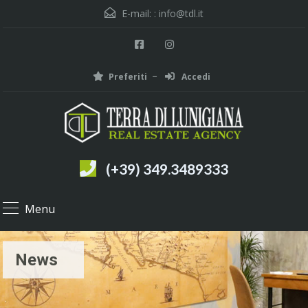
E-mail: :
info@tdl.it
Preferiti
Accedi
(+39) 349.3489333
Menu
News