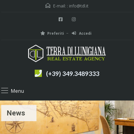
E-mail: :
info@tdl.it
Preferiti
Accedi
(+39) 349.3489333
Menu
News