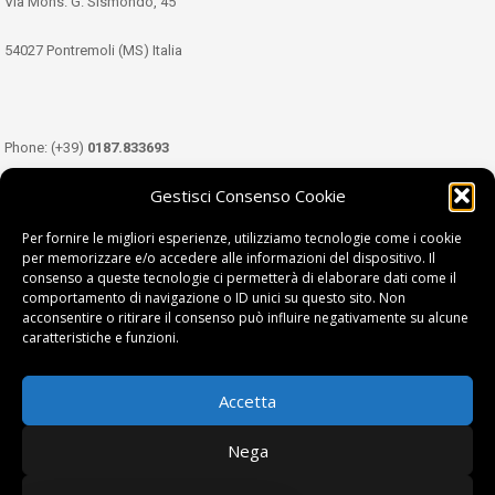
Via Mons. G. Sismondo, 45
54027 Pontremoli (MS) Italia
Phone: (+39)
0187.833693
Gestisci Consenso Cookie
Mobile: (+39)
349.3489333
Per fornire le migliori esperienze, utilizziamo tecnologie come i cookie
per memorizzare e/o accedere alle informazioni del dispositivo. Il
consenso a queste tecnologie ci permetterà di elaborare dati come il
Email:
info@tdl.it
comportamento di navigazione o ID unici su questo sito. Non
acconsentire o ritirare il consenso può influire negativamente su alcune
caratteristiche e funzioni.
Accetta
Terra di Lunigiana © di Filippi William - P.Iva 01374450458
Nega
Privacy Policy
|
Cookie Policy
| project by
fantanet srl
|