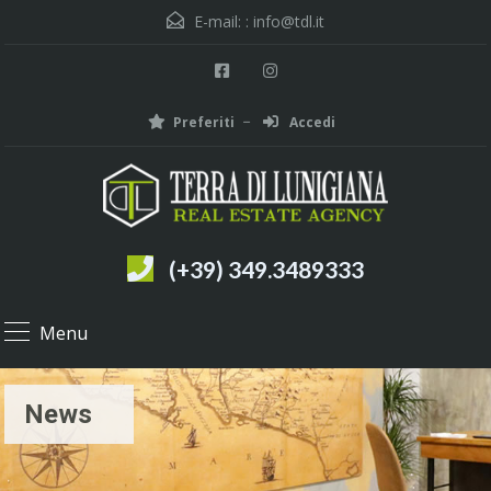
E-mail: :
info@tdl.it
Preferiti
Accedi
(+39) 349.3489333
Menu
News