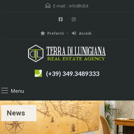
E-mail: :
info@tdl.it
Preferiti
Accedi
(+39) 349.3489333
Menu
News