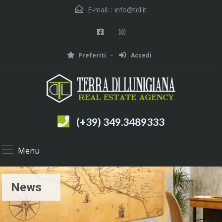
E-mail: :
info@tdl.it
Preferiti
Accedi
(+39) 349.3489333
Menu
News