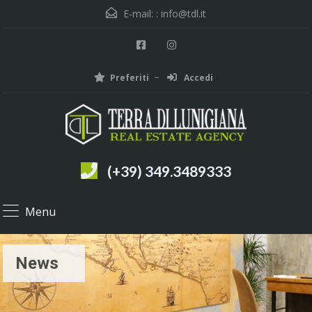
E-mail: :
info@tdl.it
Preferiti
Accedi
(+39) 349.3489333
Menu
News