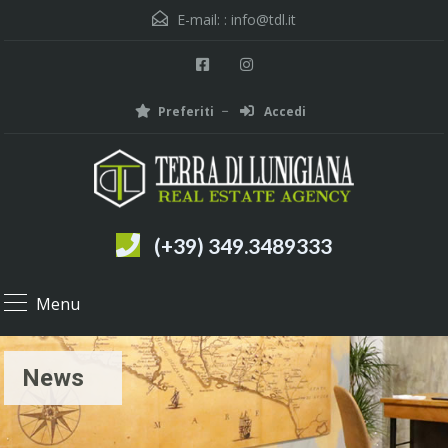
E-mail: :
info@tdl.it
Preferiti
Accedi
(+39) 349.3489333
Menu
News