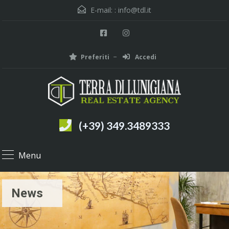
E-mail: :
info@tdl.it
Preferiti
Accedi
(+39) 349.3489333
Menu
News