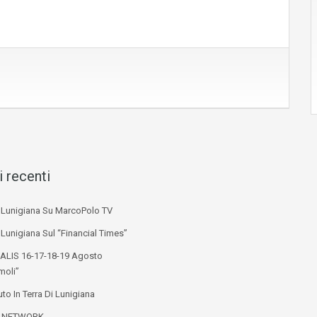
i recenti
i Lunigiana Su MarcoPolo TV
 Lunigiana Sul “Financial Times”
ALIS 16-17-18-19 Agosto
moli”
to In Terra Di Lunigiana
L NETWORK