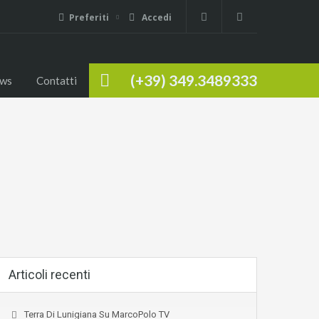
Preferiti
Accedi
(+39) 349.3489333
ws
Contatti
Articoli recenti
Terra Di Lunigiana Su MarcoPolo TV