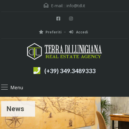
E-mail: :
info@tdl.it
Preferiti
Accedi
(+39) 349.3489333
Menu
News