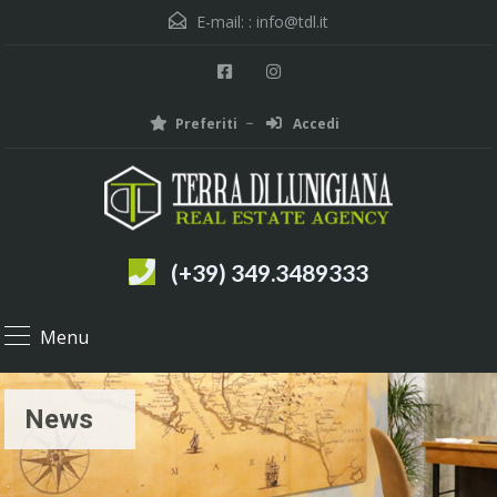
E-mail: :
info@tdl.it
Preferiti
Accedi
(+39) 349.3489333
Menu
News