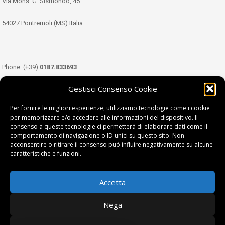
Via Mons. G. Sismondo, 45
54027 Pontremoli (MS) Italia
Phone: (+39)
0187.833693
Gestisci Consenso Cookie
Mobile: (+39)
349.3489333
Per fornire le migliori esperienze, utilizziamo tecnologie come i cookie
per memorizzare e/o accedere alle informazioni del dispositivo. Il
consenso a queste tecnologie ci permetterà di elaborare dati come il
Email:
info@tdl.it
comportamento di navigazione o ID unici su questo sito. Non
acconsentire o ritirare il consenso può influire negativamente su alcune
caratteristiche e funzioni.
Accetta
Terra di Lunigiana © di Filippi William - P.Iva 01374450458
Nega
Privacy Policy
|
Cookie Policy
| project by
fantanet srl
|