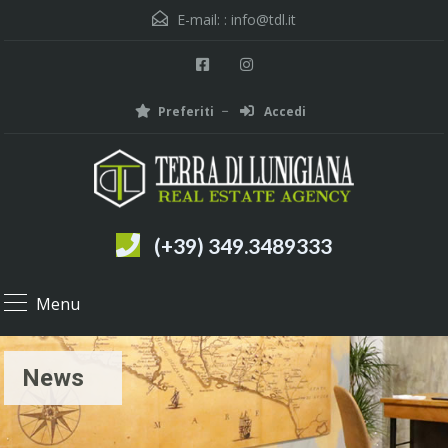
E-mail: :
info@tdl.it
Preferiti
Accedi
(+39) 349.3489333
Menu
News