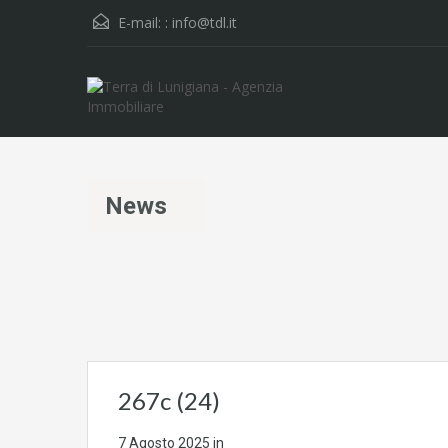
E-mail: :
info@tdl.it
News
267c (24)
7 Agosto 2025
in