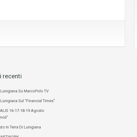
i recenti
i Lunigiana Su MarcoPolo TV
 Lunigiana Sul “Financial Times”
ALIS 16-17-18-19 Agosto
moli”
to In Terra Di Lunigiana
L NETWORK