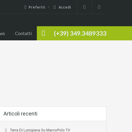
Preferiti
Accedi
(+39) 349.3489333
ws
Contatti
Articoli recenti
Terra Di Lunigiana Su MarcoPolo TV