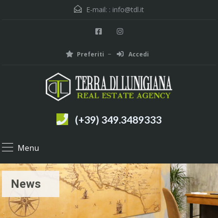
E-mail: :
info@tdl.it
Preferiti
Accedi
(+39) 349.3489333
Menu
News