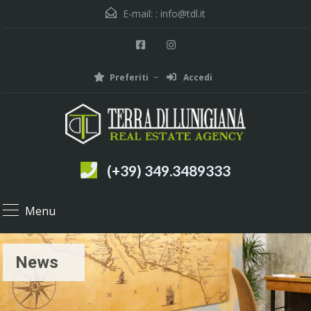
E-mail: :
info@tdl.it
Preferiti
Accedi
(+39) 349.3489333
Menu
News