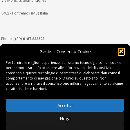
Via Mons. G. Sismondo, 45
54027 Pontremoli (MS) Italia
Phone: (+39)
0187.833693
Gestisci Consenso Cookie
Mobile: (+39)
349.3489333
Per fornire le migliori esperienze, utilizziamo tecnologie come i cookie
per memorizzare e/o accedere alle informazioni del dispositivo. Il
consenso a queste tecnologie ci permetterà di elaborare dati come il
Email:
info@tdl.it
comportamento di navigazione o ID unici su questo sito. Non
acconsentire o ritirare il consenso può influire negativamente su alcune
caratteristiche e funzioni.
Accetta
Terra di Lunigiana © di Filippi William - P.Iva 01374450458
Nega
Privacy Policy
|
Cookie Policy
| project by
fantanet srl
|