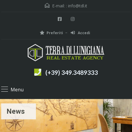
E-mail: :
info@tdl.it
Preferiti
Accedi
(+39) 349.3489333
Menu
News