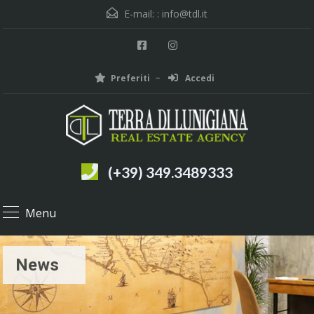
E-mail: :
info@tdl.it
Preferiti
Accedi
(+39) 349.3489333
Menu
News