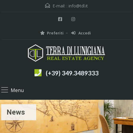
E-mail: :
info@tdl.it
Preferiti
Accedi
(+39) 349.3489333
Menu
News