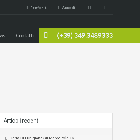
Preferiti
Accedi
(+39) 349.3489333
ws
Contatti
Articoli recenti
Terra Di Lunigiana Su MarcoPolo TV