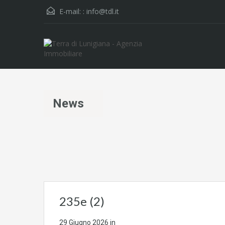
E-mail: :
info@tdl.it
News
235e (2)
29 Giugno 2026
in