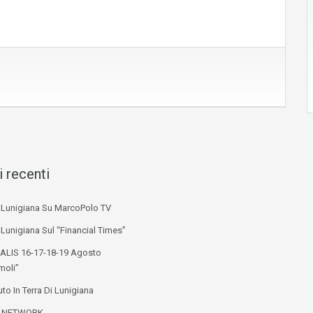
i recenti
i Lunigiana Su MarcoPolo TV
 Lunigiana Sul “Financial Times”
ALIS 16-17-18-19 Agosto
moli”
to In Terra Di Lunigiana
L NETWORK