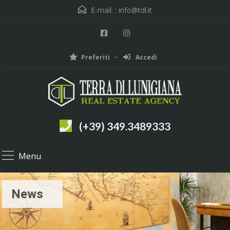
E-mail: :
info@tdl.it
Preferiti
Accedi
(+39) 349.3489333
Menu
News