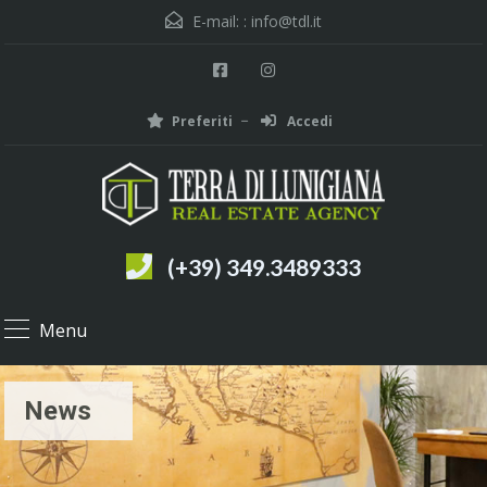
E-mail: :
info@tdl.it
Preferiti
Accedi
(+39) 349.3489333
Menu
News