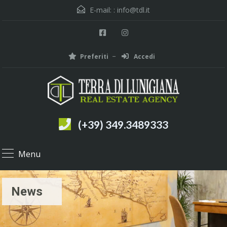
E-mail: :
info@tdl.it
Preferiti
Accedi
(+39) 349.3489333
Menu
News