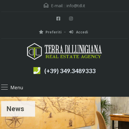
E-mail: :
info@tdl.it
Preferiti
Accedi
(+39) 349.3489333
Menu
News