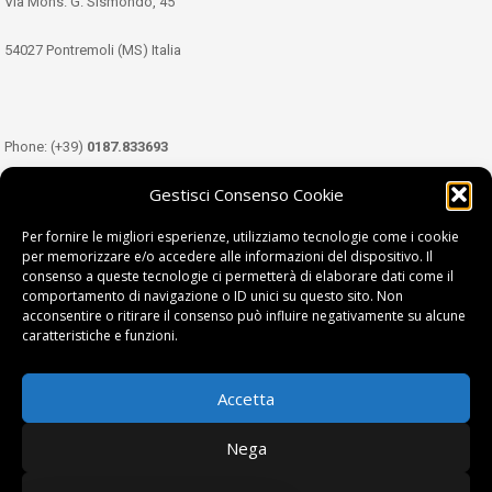
Via Mons. G. Sismondo, 45
54027 Pontremoli (MS) Italia
Phone: (+39)
0187.833693
Gestisci Consenso Cookie
Mobile: (+39)
349.3489333
Per fornire le migliori esperienze, utilizziamo tecnologie come i cookie
per memorizzare e/o accedere alle informazioni del dispositivo. Il
consenso a queste tecnologie ci permetterà di elaborare dati come il
Email:
info@tdl.it
comportamento di navigazione o ID unici su questo sito. Non
acconsentire o ritirare il consenso può influire negativamente su alcune
caratteristiche e funzioni.
Accetta
Terra di Lunigiana © di Filippi William - P.Iva 01374450458
Nega
Privacy Policy
|
Cookie Policy
| project by
fantanet srl
|