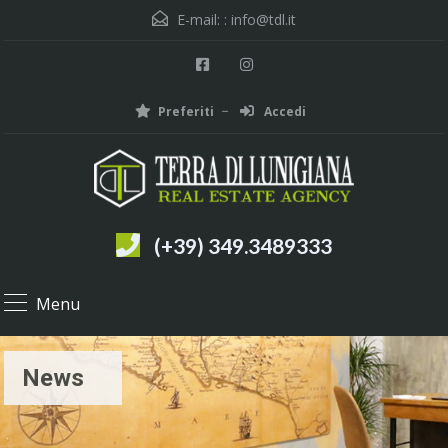
E-mail: :
info@tdl.it
Preferiti
Accedi
(+39) 349.3489333
Menu
News