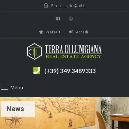
E-mail: :
info@tdl.it
Preferiti
Accedi
(+39) 349.3489333
Menu
News