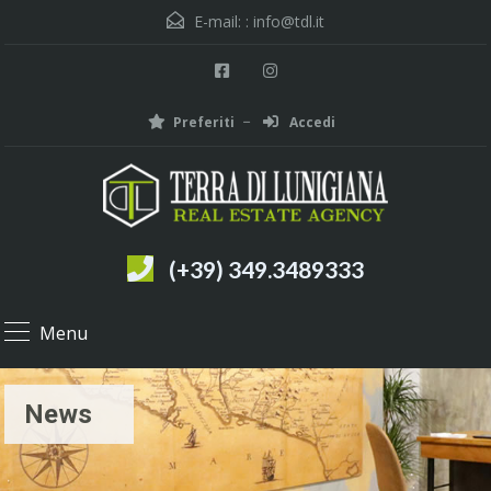
E-mail: :
info@tdl.it
Preferiti
Accedi
(+39) 349.3489333
Menu
News