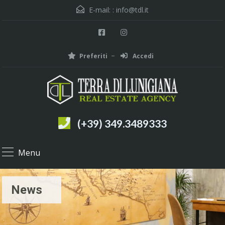
E-mail: :
info@tdl.it
Preferiti
Accedi
(+39) 349.3489333
Menu
News