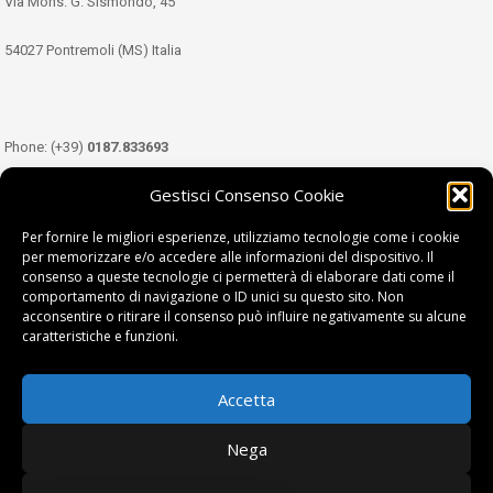
Via Mons. G. Sismondo, 45
54027 Pontremoli (MS) Italia
Phone: (+39)
0187.833693
Gestisci Consenso Cookie
Mobile: (+39)
349.3489333
Per fornire le migliori esperienze, utilizziamo tecnologie come i cookie
per memorizzare e/o accedere alle informazioni del dispositivo. Il
consenso a queste tecnologie ci permetterà di elaborare dati come il
Email:
info@tdl.it
comportamento di navigazione o ID unici su questo sito. Non
acconsentire o ritirare il consenso può influire negativamente su alcune
caratteristiche e funzioni.
Accetta
Terra di Lunigiana © di Filippi William - P.Iva 01374450458
Nega
Privacy Policy
|
Cookie Policy
| project by
fantanet srl
|