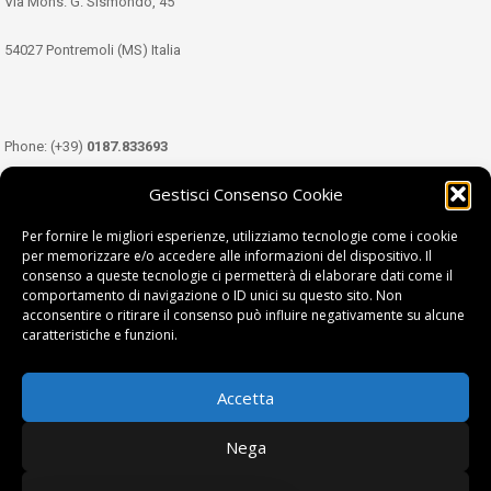
Via Mons. G. Sismondo, 45
54027 Pontremoli (MS) Italia
Phone: (+39)
0187.833693
Gestisci Consenso Cookie
Mobile: (+39)
349.3489333
Per fornire le migliori esperienze, utilizziamo tecnologie come i cookie
per memorizzare e/o accedere alle informazioni del dispositivo. Il
consenso a queste tecnologie ci permetterà di elaborare dati come il
Email:
info@tdl.it
comportamento di navigazione o ID unici su questo sito. Non
acconsentire o ritirare il consenso può influire negativamente su alcune
caratteristiche e funzioni.
Accetta
Terra di Lunigiana © di Filippi William - P.Iva 01374450458
Nega
Privacy Policy
|
Cookie Policy
| project by
fantanet srl
|