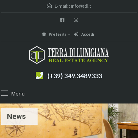
E-mail: :
info@tdl.it
Preferiti
Accedi
(+39) 349.3489333
Menu
News