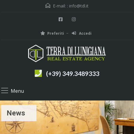
E-mail: :
info@tdl.it
Preferiti
Accedi
(+39) 349.3489333
Menu
News