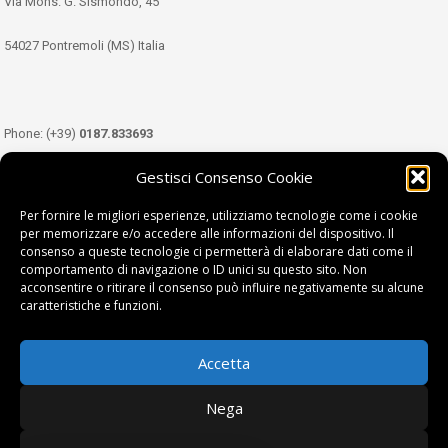
Via Mons. G. Sismondo, 45
54027 Pontremoli (MS) Italia
Phone: (+39)
0187.833693
Gestisci Consenso Cookie
Mobile: (+39)
349.3489333
Per fornire le migliori esperienze, utilizziamo tecnologie come i cookie
per memorizzare e/o accedere alle informazioni del dispositivo. Il
consenso a queste tecnologie ci permetterà di elaborare dati come il
Email:
info@tdl.it
comportamento di navigazione o ID unici su questo sito. Non
acconsentire o ritirare il consenso può influire negativamente su alcune
caratteristiche e funzioni.
Accetta
Terra di Lunigiana © di Filippi William - P.Iva 01374450458
Nega
Privacy Policy
|
Cookie Policy
| project by
fantanet srl
|