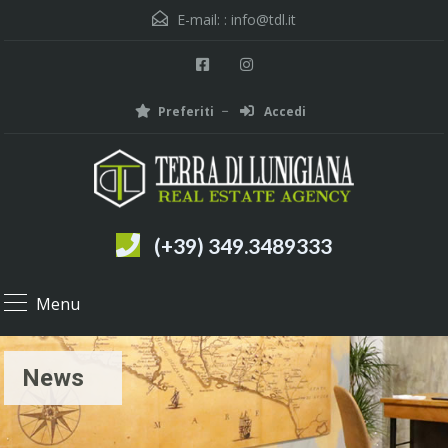
E-mail: :
info@tdl.it
Preferiti
Accedi
(+39) 349.3489333
Menu
News