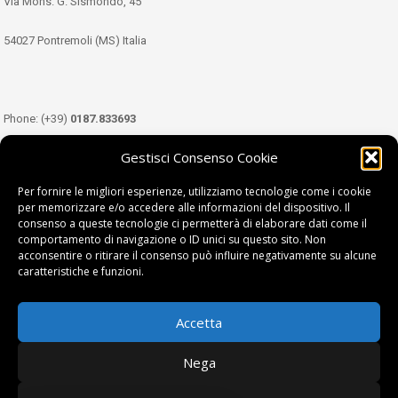
Via Mons. G. Sismondo, 45
54027 Pontremoli (MS) Italia
Phone: (+39)
0187.833693
Gestisci Consenso Cookie
Mobile: (+39)
349.3489333
Per fornire le migliori esperienze, utilizziamo tecnologie come i cookie
per memorizzare e/o accedere alle informazioni del dispositivo. Il
consenso a queste tecnologie ci permetterà di elaborare dati come il
Email:
info@tdl.it
comportamento di navigazione o ID unici su questo sito. Non
acconsentire o ritirare il consenso può influire negativamente su alcune
caratteristiche e funzioni.
Accetta
Terra di Lunigiana © di Filippi William - P.Iva 01374450458
Nega
Privacy Policy
|
Cookie Policy
| project by
fantanet srl
|