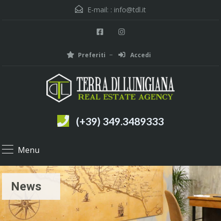
E-mail: :
info@tdl.it
Preferiti
Accedi
(+39) 349.3489333
Menu
News