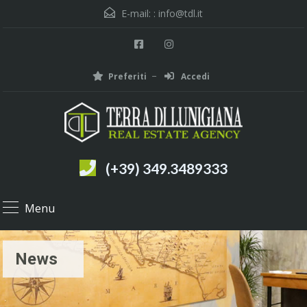
E-mail: :
info@tdl.it
Preferiti
Accedi
(+39) 349.3489333
Menu
News