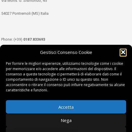
Via Mons. G. Sismondo, 45
54027 Pontremoli (MS) Italia
Phone: (+39)
0187.833693
Gestisci Consenso Cookie
Mobile: (+39)
349.3489333
Per fornire le migliori esperienze, utilizziamo tecnologie come i cookie
per memorizzare e/o accedere alle informazioni del dispositivo. Il
consenso a queste tecnologie ci permetterà di elaborare dati come il
Email:
info@tdl.it
comportamento di navigazione o ID unici su questo sito. Non
acconsentire o ritirare il consenso può influire negativamente su alcune
caratteristiche e funzioni.
Accetta
Terra di Lunigiana © di Filippi William - P.Iva 01374450458
Nega
Privacy Policy
|
Cookie Policy
| project by
fantanet srl
|