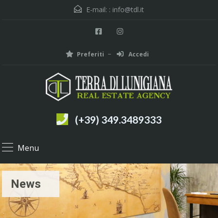
E-mail: :
info@tdl.it
Preferiti
Accedi
(+39) 349.3489333
Menu
News