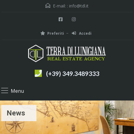
E-mail: :
info@tdl.it
Preferiti
Accedi
(+39) 349.3489333
Menu
News