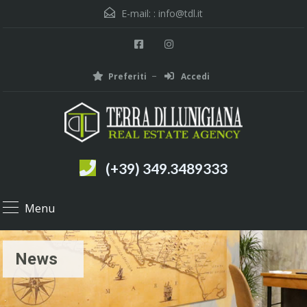
E-mail: :
info@tdl.it
Preferiti
Accedi
(+39) 349.3489333
Menu
News