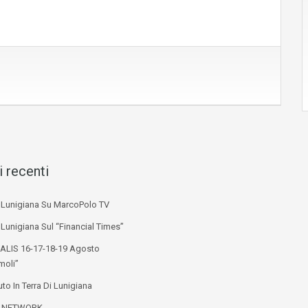
i recenti
i Lunigiana Su MarcoPolo TV
 Lunigiana Sul “Financial Times”
ALIS 16-17-18-19 Agosto
moli”
to In Terra Di Lunigiana
L NETWORK