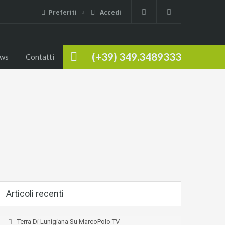
Preferiti
Accedi
(+39) 349.3489333
ws
Contatti
Articoli recenti
Terra Di Lunigiana Su MarcoPolo TV