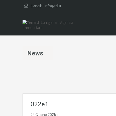
E-mail: :
info@tdl.it
News
022e1
24 Giugno 2026
in