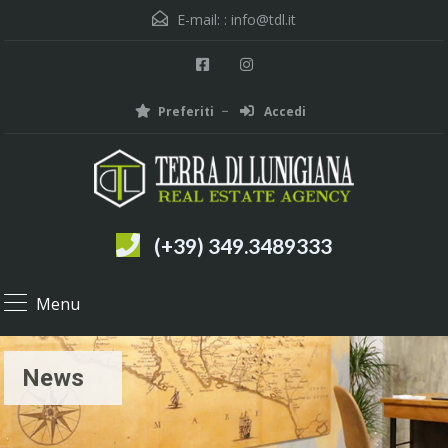
E-mail: :
info@tdl.it
Preferiti
Accedi
(+39) 349.3489333
Menu
News