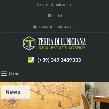
E-mail: :
info@tdl.it
Preferiti
Accedi
(+39) 349.3489333
Menu
News