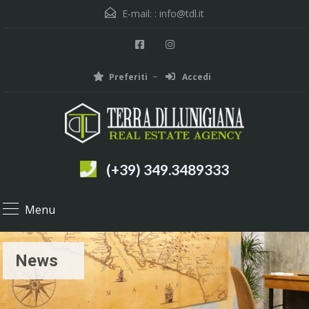
E-mail: :
info@tdl.it
Preferiti
Accedi
(+39) 349.3489333
Menu
News