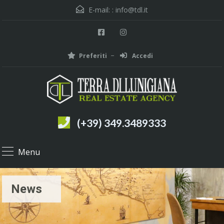
E-mail: :
info@tdl.it
Preferiti
Accedi
(+39) 349.3489333
Menu
News