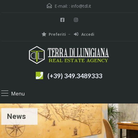
E-mail: :
info@tdl.it
Preferiti
Accedi
(+39) 349.3489333
Menu
News