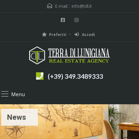
E-mail: :
info@tdl.it
Preferiti
Accedi
(+39) 349.3489333
Menu
News