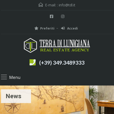
E-mail: :
info@tdl.it
Preferiti
Accedi
(+39) 349.3489333
Menu
News