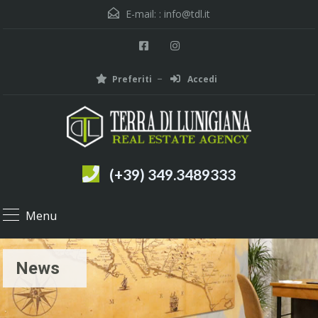
E-mail: :
info@tdl.it
Preferiti
Accedi
(+39) 349.3489333
Menu
News