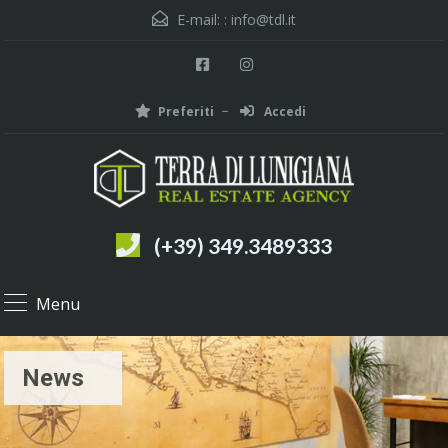
E-mail: :
info@tdl.it
Preferiti
Accedi
(+39) 349.3489333
Menu
News